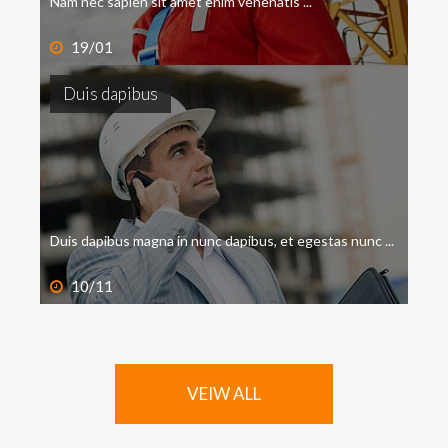
Nam nec sapien sit amet enim venenatis ...
19/01
Duis
dapibus
Duis dapibus magna in nunc dapibus, et egestas nunc ...
10/11
VEIW ALL