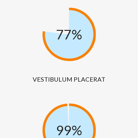
-
0%
77%
78%
VESTIBULUM
PLACERAT
-
0%
99%
100%