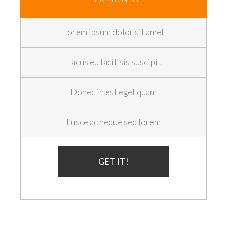
Lorem ipsum dolor sit amet
Lacus eu facilisis suscipit
Donec in est eget quam
Fusce ac neque sed lorem
GET IT!