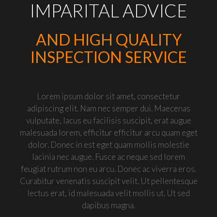
CONTACTS
IMPARITAL
ADVICE
AND HIGH QUALITY
INSPECTION SERVICE
Lorem ipsum dolor sit amet, consectetur
adipiscing elit. Nam nec semper dui. Maecenas
vulputate, lacus eu facilisis suscipit, erat augue
malesuada lorem, efficitur efficitur arcu quam eget
dolor. Donec in est eget quam mollis molestie
lacinia nec augue. Fusce ac neque sed lorem
feugiat rutrum non eu arcu. Donec ac viverra eros.
Curabitur venenatis suscipit velit. Ut pellentesque
lectus erat, id malesuada velit mollis ut. Ut sed
dapibus magna.