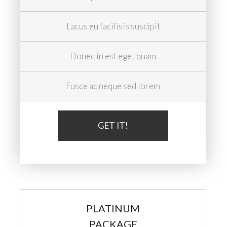
Lacus eu facilisis suscipit
Donec in est eget quam
Fusce ac neque sed lorem
GET IT!
PLATINUM
PACKAGE