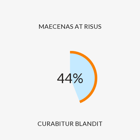
70%
71%
94%
95%
MAECENAS
AT
RISUS
-
0%
44%
45%
90%
91%
CURABITUR
BLANDIT