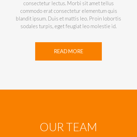
consectetur lectus. Morbi sit amet tellus
pel
commodo erat consectetur elementum quis
mat
blandit ipsum. Duis et mattis leo. Proin lobortis
so
sodales turpis, eget feugiat leo molestie id.
READ MORE
OUR
TEAM