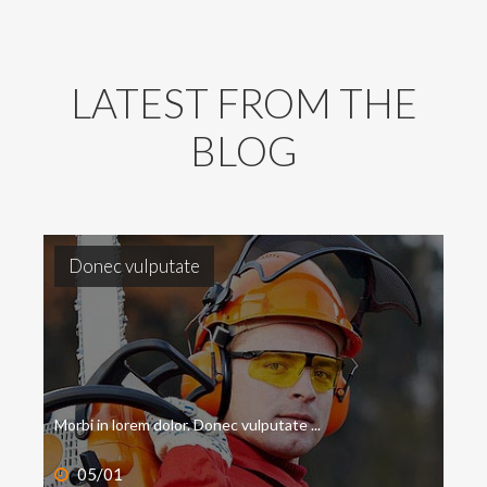
LATEST
FROM
THE
BLOG
Donec
vulputate
Morbi in lorem dolor. Donec vulputate ...
05/01