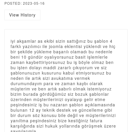
POSTED: 2023-05-16
View History
iyi akşamlar as ekibi sizin sattığınız bu şablon 4
farklı yazılımcı ile joomla eklentisi yüklendi ve hiç
bir şekilde yükleme başarılı olamadı bu nedenle
beni 10 gündür oyalıyorsunuz basit işlemlerle
zaman kaybettiriyorsunuz bu iş böyle olmaz ben
bu işten dolayı maddi zararlı çıkıyorum ve siz
şablonunuzun kusurunu kabul etmiyorsunuz bu
neden ile artık sizi avukatıma vermek
durumundayım para ve zaman kaybı olarak
müşterim ve ben artık sabırlı olmak istemiyoruz
bizim burada gördüğümüz siz bozuk şablonlar
üzerinden müşterilerinizi oyalayıp gelir etme
peşindesiniz iş bu nazaran şablon açıklamasında
bulunan 12 ay teknik destek ve güncelleme gibi
bir durum söz konusu bile değil ve müşterilerinizi
yanıltma peşindesiniz bize kestiğiniz fatura
karşılığında sizi hukuk yollarında görüşmek üzere
saygılarımla