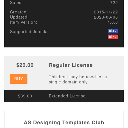
Sales:
722
Created:
2015-11-22
Updated:
2023-06-06
Item Version:
4.0.0
Supported Joomla:
$29.00
Regular License
This item may be used for a
BUY
single domain only.
$39.00
Extended License
AS Designing Templates Club