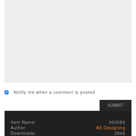
Notify me when a comment is posted
Item Name:
002083
Author:
AS Designing
Downloads:
2845